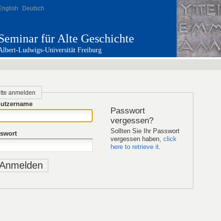
English
Deutsch
Seminar für Alte Geschichte
Albert-Ludwigs-Universität Freiburg
itte anmelden
utzername
Passwort
vergessen?
Sollten Sie Ihr Passwort
swort
vergessen haben,
click
here to retrieve it
.