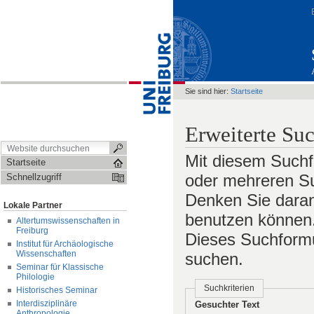
Sie sind hier:
Startseite
Erweiterte Su
Mit diesem Suchf
Startseite
oder mehreren Su
Schnellzugriff
Denken Sie daran
Lokale Partner
benutzen können. 
Altertumswissenschaften in
Freiburg
Dieses Suchformul
Institut für Archäologische
Wissenschaften
suchen.
Seminar für Klassische
Philologie
Suchkriterien
Historisches Seminar
Interdisziplinäre
Gesuchter Text
Anthropologie